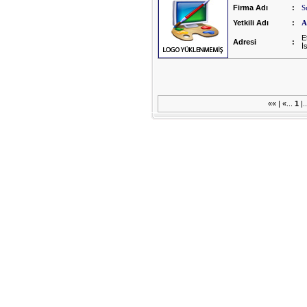
Firma Adı
:
S
Yetkili Adı
:
A
E
Adresi
:
İ
«« | «...
1
|.