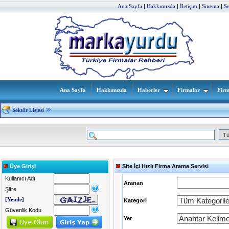
Ana Sayfa
|
Hakkımızda
|
İletişim
|
Sinema
|
S
Ana Sayfa
Hakkımızda
Haberler
Firmalar
Firm
Sektör Listesi
Üye Girişi
Site İçi Hızlı Firma Arama Servisi
Kullanıcı Adı
Aranan
Şifre
[Yenile]
Kategori
Güvenlik Kodu
Yer