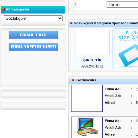
İl
Alt Kategoriler
Gözlükçüler Kategorisi Sponsor Firmala
IŞIK OPTİK
0266.241 16 11
Gözlükçüler
Firma Adı
:
I
Yetkili Adı
:
Adresi
:
S
Firma Adı
:
E
Yetkili Adı
:
Adresi
:
E