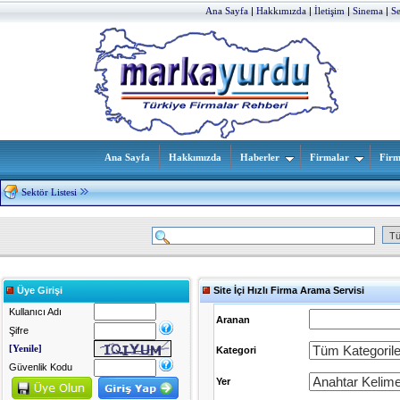
Ana Sayfa
|
Hakkımızda
|
İletişim
|
Sinema
|
S
Ana Sayfa
Hakkımızda
Haberler
Firmalar
Firm
Sektör Listesi
Üye Girişi
Site İçi Hızlı Firma Arama Servisi
Kullanıcı Adı
Aranan
Şifre
[Yenile]
Kategori
Güvenlik Kodu
Yer