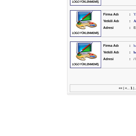
Firma Adı
:
Y
Yetkili Adı
:
A
Adresi
:
E
Firma Adı
:
b
Yetkili Adı
:
b
Adresi
:
/
«« | «...
1
|.