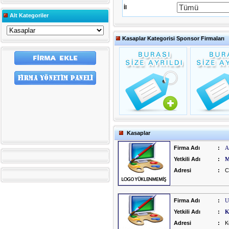
İl
Alt Kategoriler
Kasaplar Kategorisi Sponsor Firmaları
Kasaplar
Firma Adı
:
A
Yetkili Adı
:
M
Adresi
:
C
Firma Adı
:
U
Yetkili Adı
:
K
Adresi
:
K