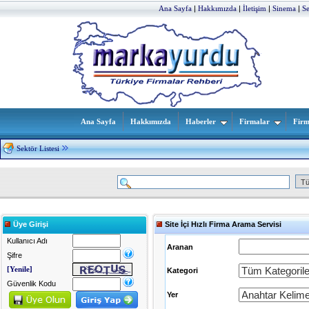
Ana Sayfa
|
Hakkımızda
|
İletişim
|
Sinema
|
S
Ana Sayfa
Hakkımızda
Haberler
Firmalar
Firm
Sektör Listesi
Üye Girişi
Site İçi Hızlı Firma Arama Servisi
Kullanıcı Adı
Aranan
Şifre
[Yenile]
Kategori
Güvenlik Kodu
Yer