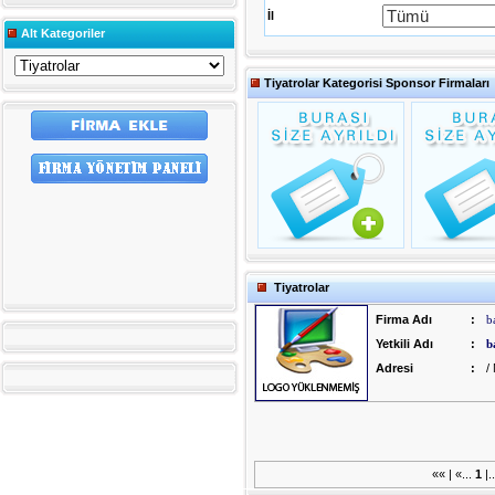
İl
Alt Kategoriler
Tiyatrolar Kategorisi Sponsor Firmaları
Tiyatrolar
Firma Adı
:
b
Yetkili Adı
:
b
Adresi
:
/
«« | «...
1
|.